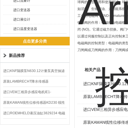
进口流量计
球阀的典型应用和使用领域：球
如沼气、生物柴油、太阳能系统
进口变送器
工业用电磁阀：END-Armatu
进口液位计
电磁阀的作用：电磁阀由电磁铁驱
进口温度变送器
闭 (NO)。它通过磁力切换。
以通过伺服控制以及正向控制来
点击更多分类
电磁阀的控制类型：电磁阀的类型
刀闸阀或刀闸阀的作用：刀闸阀
新品推荐
相关产品
进口KNF隔膜泵N630.12计量泵真空抽滤
泵价格
原装LAMBRECHT降水传感器
进口KNF隔膜泵N630.
00.14575.20气象仪
进口VEM三相异步感应电机IE1-
原装LAMBRECHT降水传感
K21R80G4马达
原装KAMAN线性位移传感器KD230 线性
进口VEM三相异步感应电机I
编码器
进口ROEMHELD液压油缸3829234 电磁
原装KAMAN线性位移传感
阀定位器