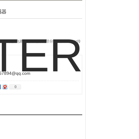
感器
、转换电路和辅助电源四部分组成。 burster传
894@qq.com
0