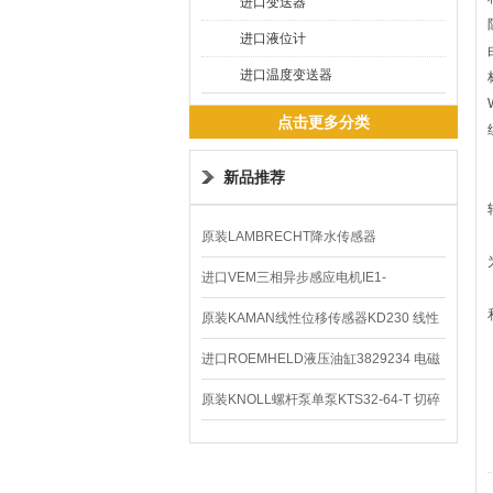
进口变送器
进口液位计
进口温度变送器
点击更多分类
新品推荐
原装LAMBRECHT降水传感器
00.14575.20气象仪
进口VEM三相异步感应电机IE1-
K21R80G4马达
原装KAMAN线性位移传感器KD230 线性
编码器
进口ROEMHELD液压油缸3829234 电磁
阀定位器
原装KNOLL螺杆泵单泵KTS32-64-T 切碎
排屑机