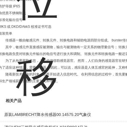
防护等级 IP65
由优质不锈钢制成
标准化输出信号
WKS 或 DKD/DAkkS 校准证书可选
组装简单
传感器一般由敏感元件、转换元件、转换电路和辅助电源四部分组成。 burster
其中，敏感元件直接感应被测物，输出与被测物有一定关系的物理量信号； 转换
转换电路负责对转换元件输出的电信号进行放大和调制。 转换元件和转换电路一般还
为了从外界获取信息，人们必须借助感觉器官。 然而，人们自身的感觉器官在研
为了适应这种情况，需要传感器。 因此，可以说，感应器是人体五感官的延伸，又称
随着新技术革命的到来，世界开始进入信息时代。 在利用信息的过程中，首先要
和生产领域获取信息的主要方式和手段。
相关产品
原装LAMBRECHT降水传感器00.14575.20气象仪