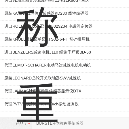
进口VEM三相异步感应电机IE1-K21R80G4马达
原装KAMAN线性位移传感器KD230 线性编码器
进口ROEMHELD液压油缸3829234 电磁阀定位器
原装KNOLL螺杆泵单泵KTS32-64-T 切碎排屑机
进口BENZLERS减速电机J110 螺旋千斤顶BD-58
代理ELMOT-SCHAFER电动马达减速电机电动机
原装LEONARD凸轮开关联轴器‌SWV减速机
代理LAUMAS计数秤称重传感器显示仪DTX
代理PVTVM发射机ProvibTech振动监测仪
产品：