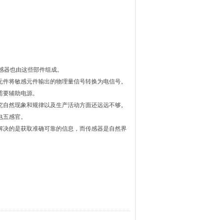
传感器也由这些部件组成。
元件将敏感元件输出的物理量信号转换为电信号。
需要辅助电源。
究自然现象和规律以及生产活动方面还远远不够。
电五感官。
解决的是获取准确可靠的信息，而传感器是自然界