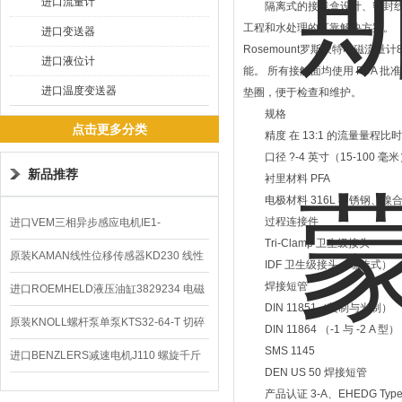
进口流量计
隔离式的接线盒设计、密封线圈室
工程和水处理的可靠解决方案。
进口变送器
Rosemount罗斯蒙特电磁流
进口液位计
能。 所有接触面均使用 FDA 批
进口温度变送器
垫圈，便于检查和维护。
规格
点击更多分类
精度 在 13:1 的流量量程比时具
口径 ?-4 英寸（15-100 毫米
新品推荐
衬里材料 PFA
电极材料 316L 不锈钢、镍
过程连接件
进口VEM三相异步感应电机IE1-
Tri-Clamp 卫生级接头
K21R80G4马达
原装KAMAN线性位移传感器KD230 线性
IDF 卫生级接头（螺旋式）
焊接短管
编码器
进口ROEMHELD液压油缸3829234 电磁
DIN 11851（英制与米制）
阀定位器
原装KNOLL螺杆泵单泵KTS32-64-T 切碎
DIN 11864 （-1 与 -2 A 型）
SMS 1145
排屑机
进口BENZLERS减速电机J110 螺旋千斤
DEN US 50 焊接短管
顶BD-58
产品认证 3-A、EHEDG Type E