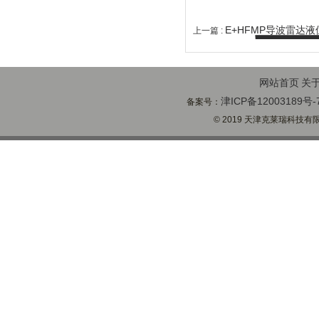
E+HFMP导波雷达液
上一篇 :
网站首页
关
津ICP备12003189号-
备案号：
© 2019 天津克莱瑞科技有限公