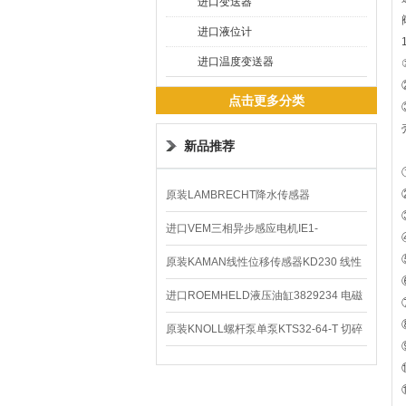
进口变送器
进口液位计
进口温度变送器
点击更多分类
新品推荐
原装LAMBRECHT降水传感器
00.14575.20气象仪
进口VEM三相异步感应电机IE1-
K21R80G4马达
原装KAMAN线性位移传感器KD230 线性
编码器
进口ROEMHELD液压油缸3829234 电磁
阀定位器
原装KNOLL螺杆泵单泵KTS32-64-T 切碎
排屑机