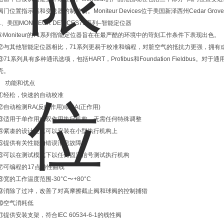
阀门位置指示器和变送器的制造商。Moniteur Devices位于美国新泽西州Cedar Grove的3
1、美国MONITEUR DEVICES71系列–智能定位器
①Moniteur的71系列智能定位器旨在在最严酷的环境中的苛刻工作条件下表现出色。
②与其他智能定位器相比，71系列更易于校准和编程，对脏空气的抵抗力更强，拥有
③71系列具有多种通讯选项，包括HART，Profibus和Foundation Fieldb
壳。
功能和优点
①轻松，快速的自动校准
②自动检测RA(反向作用)或DA(正作用)
③适用于单作用或双作用执行机构，无需任何特殊调整
④紧凑的设计使其可以安装在小型执行机构上
⑤提供有关性能的错误消息故障
⑥可以在测试模式下以任何固定信号测试执行机构
⑦可编程的17点特性曲线
⑧宽的工作温度范围-30°C〜+80°C
⑨消除了过冲，改善了对高摩擦截止阀和球阀的控制捕猎
⑩空气消耗低
⑪提供安装支架，符合IEC 60534-6-1的线性阀