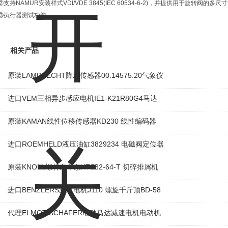
⑫支持NAMUR安装样式VDI/VDE 3845(IEC 60534-6-2)，并提供用于旋转阀的多
⑬执行器测试功能
相关产品
原装LAMBRECHT降水传感器00.14575.20气象仪
进口VEM三相异步感应电机IE1-K21R80G4马达
原装KAMAN线性位移传感器KD230 线性编码器
进口ROEMHELD液压油缸3829234 电磁阀定位器
原装KNOLL螺杆泵单泵KTS32-64-T 切碎排屑机
进口BENZLERS减速电机J110 螺旋千斤顶BD-58
代理ELMOT-SCHAFER电动马达减速电机电动机