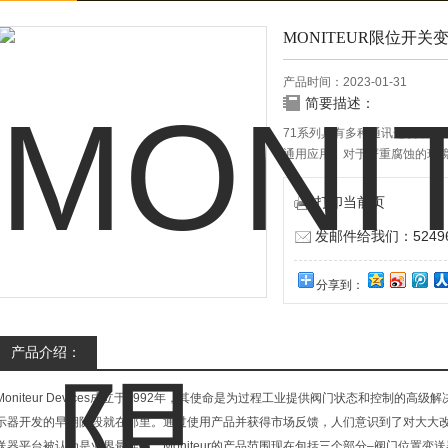
MONITEUR限位开关
产品时间：2023-01-31
简要描述：
71系列具有多种通讯选项，包括HART，
通用应用。对于严重腐蚀的环
打印当前页
发邮件给我们：524967
分享到：
产品介绍：
Moniteur Devices成立于1992年，其使命是为过程工业提供阀门状态和控制的高级解决方
示器开发的早期阶段就在那里。通过使用产品并获得市场反馈，人们意识到了对大大
送器平台被认为是业界最佳的。Moniteur的产品范围现在包括三个部分–阀门位置变送器，阀门网