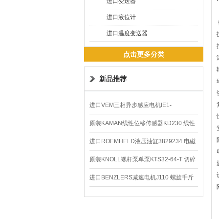
进口变送器
进口液位计
进口温度变送器
点击更多分类
新品推荐
进口VEM三相异步感应电机IE1-
K21R80G4马达
原装KAMAN线性位移传感器KD230 线性
编码器
进口ROEMHELD液压油缸3829234 电磁
阀定位器
原装KNOLL螺杆泵单泵KTS32-64-T 切碎
排屑机
进口BENZLERS减速电机J110 螺旋千斤
顶BD-58