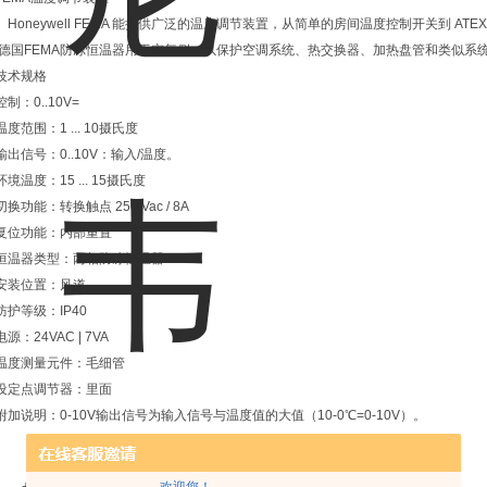
Honeywell FEMA 能提供广泛的温度调节装置，从简单的房间温度控制开关到 AT
德国FEMA防冻恒温器用于空气侧，以保护空调系统、热交换器、加热盘管和类似系
技术规格
控制：0..10V=
温度范围：1 ... 10摄氏度
输出信号：0..10V：输入/温度。
环境温度：15 ... 15摄氏度
切换功能：转换触点 250 Vac / 8A
复位功能：内部重置
恒温器类型：两相防冻恒温器
安装位置：风道
防护等级：IP40
电源：24VAC | 7VA
温度测量元件：毛细管
设定点调节器：里面
附加说明：0-10V输出信号为输入信号与温度值的大值（10-0℃=0-10V）。