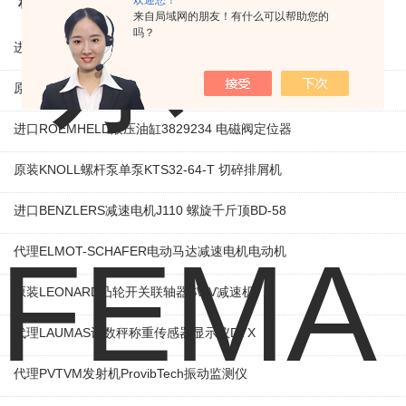
欢迎您！
相关产品
来自局域网的朋友！有什么可以帮助您的
吗？
进口VEM三相异步感应电机IE1-K21R80G4马达
原装KAMAN线性位移传感器KD230 线性编码器
进口ROEMHELD液压油缸3829234 电磁阀定位器
原装KNOLL螺杆泵单泵KTS32-64-T 切碎排屑机
进口BENZLERS减速电机J110 螺旋千斤顶BD-58
代理ELMOT-SCHAFER电动马达减速电机电动机
原装LEONARD凸轮开关联轴器‌SWV减速机
代理LAUMAS计数秤称重传感器显示仪DTX
代理PVTVM发射机ProvibTech振动监测仪