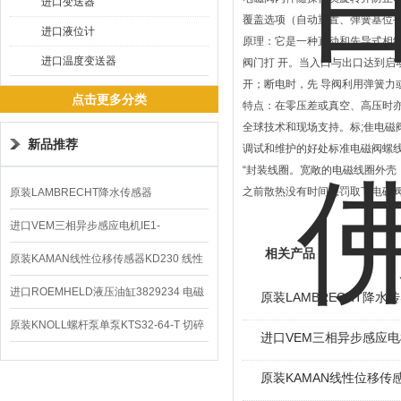
进口变送器
覆盖选项（自动重置、弹簧基位
进口液位计
原理：它是一种直动和先导式相
进口温度变送器
阀门打 开。当入口与出口达到
开；断电时，先 导阀利用弹簧力
点击更多分类
特点：在零压差或真空、高压时
全球技术和现场支持。标;隹电
新品推荐
调试和维护的好处标准电磁阀螺线
“封装线圈。宽敞的电磁线圈外壳
之前散热没有时间惩罚取下电磁
原装LAMBRECHT降水传感器
00.14575.20气象仪
进口VEM三相异步感应电机IE1-
相关产品
K21R80G4马达
原装KAMAN线性位移传感器KD230 线性
编码器
进口ROEMHELD液压油缸3829234 电磁
原装LAMBRECHT降水传感
阀定位器
原装KNOLL螺杆泵单泵KTS32-64-T 切碎
进口VEM三相异步感应电机I
排屑机
原装KAMAN线性位移传感