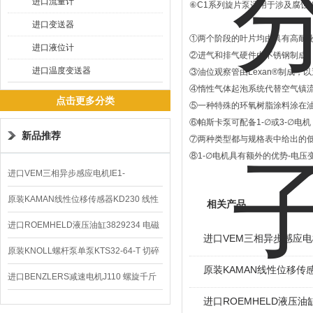
进口流量计
⑥C1系列旋片泵适用于涉及腐蚀
进口变送器
①两个阶段的叶片均由具有高耐
进口液位计
②进气和排气硬件由不锈钢制成
进口温度变送器
③油位观察管由Lexan®制成，以
④惰性气体起泡系统代替空气镇
点击更多分类
⑤一种特殊的环氧树脂涂料涂在
⑥帕斯卡泵可配备1-∅或3-∅电机
新品推荐
⑦两种类型都与规格表中给出的
⑧1-∅电机具有额外的优势-电
进口VEM三相异步感应电机IE1-
K21R80G4马达
原装KAMAN线性位移传感器KD230 线性
相关产品
编码器
进口ROEMHELD液压油缸3829234 电磁
进口VEM三相异步感应电机I
阀定位器
原装KNOLL螺杆泵单泵KTS32-64-T 切碎
原装KAMAN线性位移传感
排屑机
进口BENZLERS减速电机J110 螺旋千斤
进口ROEMHELD液压油缸
顶BD-58