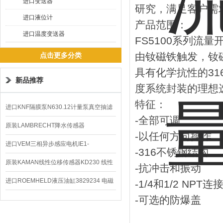
进口变送器
研究，满足客户需
进口液位计
产品范围：
进口温度变送器
FS5100系列流
由钕磁铁触发，钕
点击更多分类
具有化学抗性的3
新品推荐
度系统封装的理想
特征：
进口KNF隔膜泵N630.12计量泵真空抽滤
-全部可调
泵价格
原装LAMBRECHT降水传感器
-以任何方向操作
00.14575.20气象仪
进口VEM三相异步感应电机IE1-
-316不锈钢结构
K21R80G4马达
原装KAMAN线性位移传感器KD230 线性
-抗冲击和振动
编码器
进口ROEMHELD液压油缸3829234 电磁
-1/4和1/2 NPT连
-可选的防爆盖
阀定位器