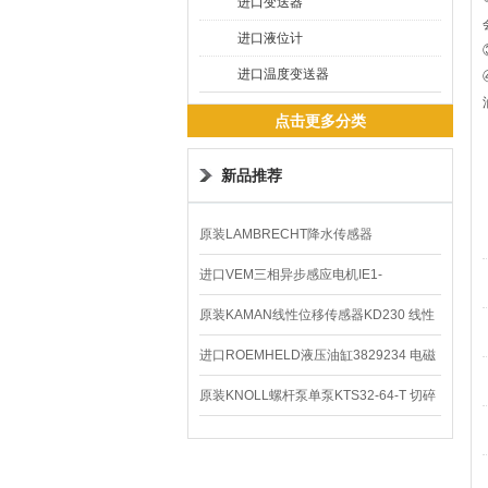
进口变送器
进口液位计
进口温度变送器
点击更多分类
新品推荐
原装LAMBRECHT降水传感器
00.14575.20气象仪
进口VEM三相异步感应电机IE1-
K21R80G4马达
原装KAMAN线性位移传感器KD230 线性
编码器
进口ROEMHELD液压油缸3829234 电磁
阀定位器
原装KNOLL螺杆泵单泵KTS32-64-T 切碎
排屑机