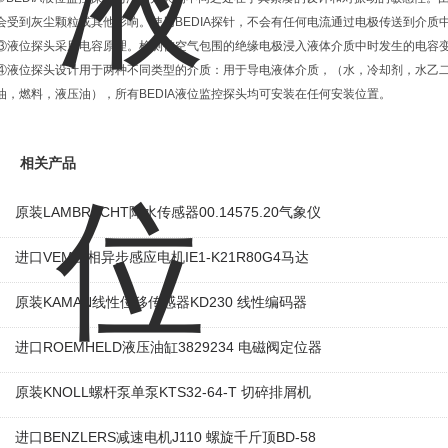
会受到灰尘颗粒或其他影响。使用BEDIA探针，不会有任何电流通过电极传送到介质
③液位探头采用电容原理。检测被空气包围的绝缘电极浸入液体介质中时发生的电容
④液位探头设计用于两种不同类型的介质：用于导电液体介质，（水，冷却剂，水乙
油，燃料，液压油），所有BEDIA液位监控探头均可安装在任何安装位置。
相关产品
原装LAMBRECHT降水传感器00.14575.20气象仪
进口VEM三相异步感应电机IE1-K21R80G4马达
原装KAMAN线性位移传感器KD230 线性编码器
进口ROEMHELD液压油缸3829234 电磁阀定位器
原装KNOLL螺杆泵单泵KTS32-64-T 切碎排屑机
进口BENZLERS减速电机J110 螺旋千斤顶BD-58