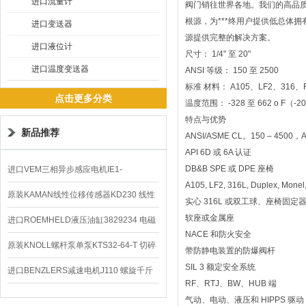
进口流量计
阀门销往世界各地。我们的高品质
根源，为***终用户提供低总体
进口变送器
源提供完整的解决方案。
进口液位计
尺寸： 1/4" 至 20"
进口温度变送器
ANSI 等级： 150 至 2500
标准 材料： A105、LF2、316、F
点击更多分类
温度范围： -328 至 662 o F（-20
特点与优势
新品推荐
ANSI/ASME CL。150 – 4500，API
API 6D 或 6A 认证
DB&B SPE 或 DPE 座椅
进口VEM三相异步感应电机IE1-
A105, LF2, 316L, Duplex, Monel
K21R80G4马达
原装KAMAN线性位移传感器KD230 线性
实心 316L 或双工球、座椅固
软座或金属座
编码器
进口ROEMHELD液压油缸3829234 电磁
NACE 和防火安全
阀定位器
原装KNOLL螺杆泵单泵KTS32-64-T 切碎
带防静电装置的防爆阀杆
SIL 3 额定安全系统
排屑机
进口BENZLERS减速电机J110 螺旋千斤
RF、RTJ、BW、HUB 端
顶BD-58
气动、电动、液压和 HIPPS 驱动