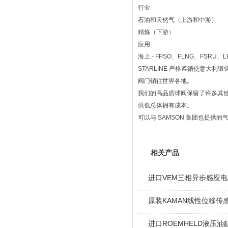
行业
石油和天然气（上游和中游）
精炼（下游）
应用
海上 - FPSO、FLNG、FSRU、
STARLINE 严格遵循使意大利锻
阀门销往世界各地。
我们的高品质球阀保留了许多其他制
供低总体拥有成本。
可以与 SAMSON 集团也提
相关产品
进口VEM三相异步感应电机I
原装KAMAN线性位移传感
进口ROEMHELD液压油缸