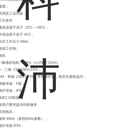
灌溉；
民用及工业用途；
工作条件
液体温度不高于 -10℃～+90℃；
环境温度不高于 40℃；
允许工作压力 6Bar；
连续工作制。
电机
2-极感应电机：50Hz（n=2900 1/min）；
A：三相 230/400V±10%；
AM：单相 230V±10%，带热保护器，电容在接线盒内；
绝缘等级：F级；
保护等级：IP54；
按IEC34制造。
按用户要求提供特殊服务
其他电压；
频率 60Hz（参照60Hz参数）；
保护等级 IP55；