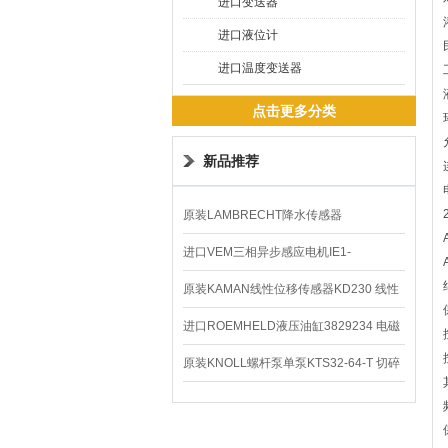
进口变送器
进口液位计
进口温度变送器
点击更多分类
新品推荐
原装LAMBRECHT降水传感器
00.14575.20气象仪
进口VEM三相异步感应电机IE1-
K21R80G4马达
原装KAMAN线性位移传感器KD230 线性
编码器
进口ROEMHELD液压油缸3829234 电磁
阀定位器
原装KNOLL螺杆泵单泵KTS32-64-T 切碎
排屑机