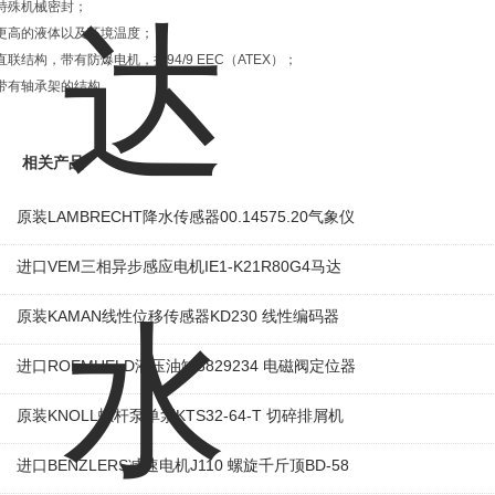
特殊机械密封；
更高的液体以及环境温度；
直联结构，带有防爆电机，按94/9 EEC（ATEX）；
带有轴承架的结构。
相关产品
原装LAMBRECHT降水传感器00.14575.20气象仪
进口VEM三相异步感应电机IE1-K21R80G4马达
原装KAMAN线性位移传感器KD230 线性编码器
进口ROEMHELD液压油缸3829234 电磁阀定位器
原装KNOLL螺杆泵单泵KTS32-64-T 切碎排屑机
进口BENZLERS减速电机J110 螺旋千斤顶BD-58