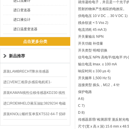
进口流量计
就传递给电子，并且是一个光子
照射的物体产生相应的电效应。
进口变送器
供电电压 10 V DC ... 30 V DC 1)
进口液位计
残余纹波 < 5 Vss 2)
进口温度变送器
电流消耗 45 mA 3)
开关量输出 NPN
点击更多分类
开关功能 补偿量
开关类型 明/暗切换
新品推荐
信号电压 NPN 高电平/低电平 约小于
输出电流 Imax. ≤ 100 mA
响应时间 ≤ 330 µs 4)
原装LAMBRECHT降水传感器
开关频率 1,500 Hz 5)
00.14575.20气象仪
进口VEM三相异步感应电机IE1-
连接类型 插头，M12，4 针
保护电路
K21R80G4马达
原装KAMAN线性位移传感器KD230 线性
A 6)
编码器
进口ROEMHELD液压油缸3829234 电磁
C 7)
D 8)
阀定位器
原装KNOLL螺杆泵单泵KTS32-64-T 切碎
传感器原理/ 检测原理 漫反射光电
排屑机
尺寸(宽 x 高 x 深) 15.6 mm x 48.