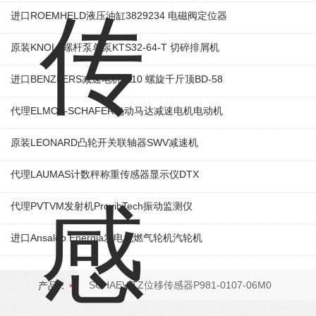
进口ROEMHELD液压油缸3829234 电磁阀定位器
原装KNOLL螺杆泵单泵KTS32-64-T 切碎排屑机
进口BENZLERS减速电机J110 螺旋千斤顶BD-58
代理ELMOT-SCHAFER电动马达减速电机电动机
原装LEONARD凸轮开关联轴器‌SWV减速机
代理LAUMAS计数秤称重传感器显示仪DTX
代理PVTVM发射机ProvibTech振动监测仪
进口Ansaldo Energia发电机燃气轮机汽轮机
产品：