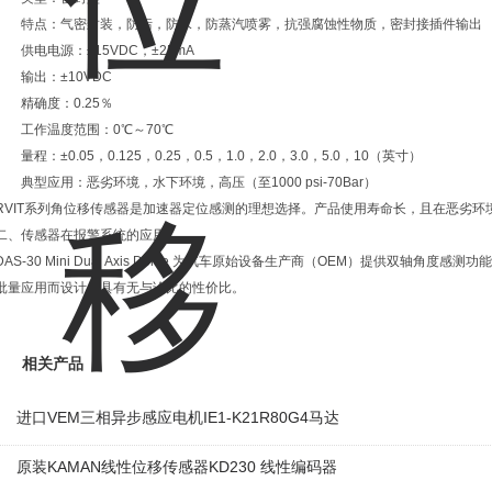
特点：气密封装，防污，防水，防蒸汽喷雾，抗强腐蚀性物质，密封接插件输出
供电电源：±15VDC，±25mA
输出：±10VDC
精确度：0.25％
工作温度范围：0℃～70℃
量程：±0.05，0.125，0.25，0.5，1.0，2.0，3.0，5.0，10（英寸）
典型应用：恶劣环境，水下环境，高压（至1000 psi-70Bar）
RVIT系列角位移传感器是加速器定位感测的理想选择。产品使用寿命长，且在恶劣环
二、传感器在报警系统的应用
DAS-30 Mini Dual Axis Dome 为汽车原始设备生产商（OEM）提供双轴角度
批量应用而设计，具有无与论比的性价比。
相关产品
进口VEM三相异步感应电机IE1-K21R80G4马达
原装KAMAN线性位移传感器KD230 线性编码器