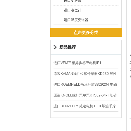
进口变送器
进口液位计
进口温度变送器
点击更多分类
新品推荐
进口VEM三相异步感应电机IE1-
K21R80G4马达
原装KAMAN线性位移传感器KD230 线性
编码器
进口ROEMHELD液压油缸3829234 电磁
阀定位器
原装KNOLL螺杆泵单泵KTS32-64-T 切碎
排屑机
进口BENZLERS减速电机J110 螺旋千斤
顶BD-58