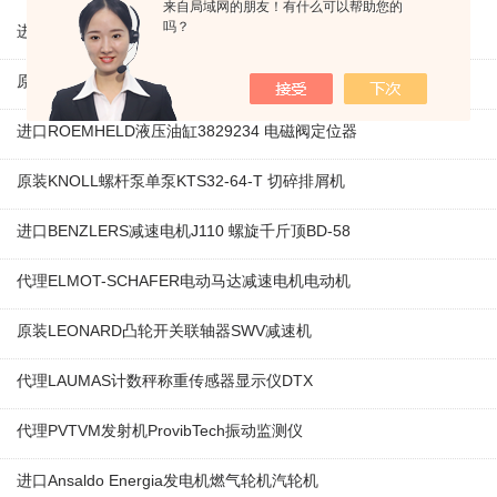
来自局域网的朋友！有什么可以帮助您的
吗？
进口VEM三相异步感应电机IE1-K21R80G4马达
原装KAMAN线性位移传感器KD230 线性编码器
进口ROEMHELD液压油缸3829234 电磁阀定位器
原装KNOLL螺杆泵单泵KTS32-64-T 切碎排屑机
进口BENZLERS减速电机J110 螺旋千斤顶BD-58
代理ELMOT-SCHAFER电动马达减速电机电动机
原装LEONARD凸轮开关联轴器‌SWV减速机
代理LAUMAS计数秤称重传感器显示仪DTX
代理PVTVM发射机ProvibTech振动监测仪
进口Ansaldo Energia发电机燃气轮机汽轮机