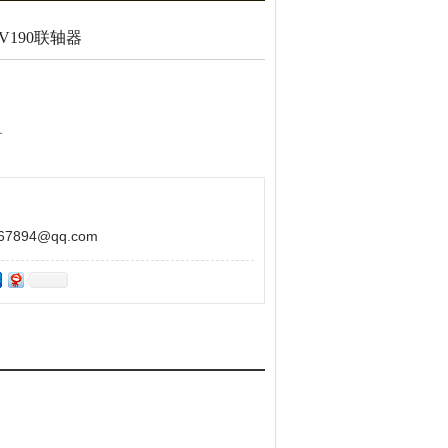
/V190联轴器
备
,减少库存
894@qq.com