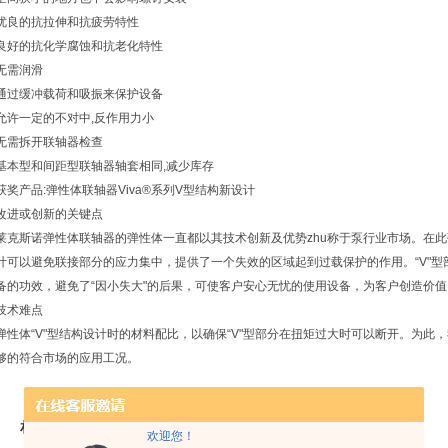
优良的抗拉伸和抗疲劳特性
良好的抗化学腐蚀和抗老化特性
无需润滑
通过缓冲载荷和吸振来保护设备
允许一定的不对中,反作用力小
无需拆开联轴器检查
基本型和间距型联轴器轴套相同,减少库存
获奖产品:弹性体联轴器Viva®系列V型结构新设计
改进或创新的关键点
莱克斯诺弹性体联轴器的弹性体一直都以其技术创新及优势zhu称于泵行业市场。在此
计可以避免联接部分的应力集中，提供了一个失效的区域起到过载保护的作用。“V"
备的功效，避免了“因小失大"的后果，可使客户安心无忧的使用设备，为客户创造价值
技术难点
弹性体“V"型结构设计时的材料配比，以确保“V"型部分在扭矩过大时可以断开。为
够的符合市场的应用工况。
相关产品
欢迎您！