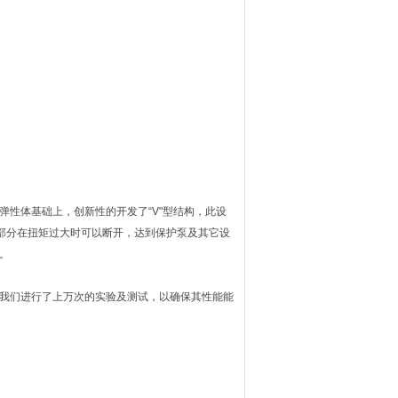
弹性体基础上，创新性的开发了“V"型结构，此设
型部分在扭矩过大时可以断开，达到保护泵及其它设
。
此，我们进行了上万次的实验及测试，以确保其性能能