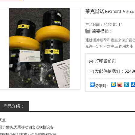
莱克斯诺Rexnord V365
产品时间：2022-01-14
简要描述：
通过缓冲载荷和吸振来保护设
允许一定的不对中,反作用力小
无需拆开联轴器检查
基本型和间距型联轴器轴套相同
打印当前页
发邮件给我们：524967
分享到：
产品介绍：
优点
易于更换,无需移动轴套或联接设备
空间狭小的地方也不会影响螺钉安装