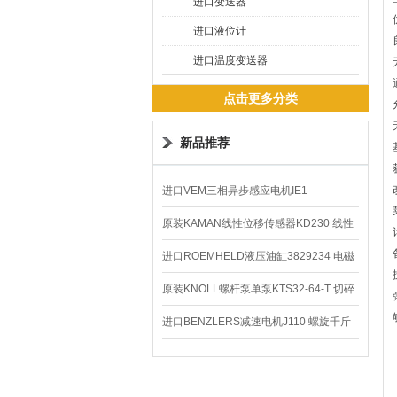
进口变送器
进口液位计
进口温度变送器
点击更多分类
新品推荐
进口VEM三相异步感应电机IE1-
K21R80G4马达
原装KAMAN线性位移传感器KD230 线性
编码器
进口ROEMHELD液压油缸3829234 电磁
阀定位器
原装KNOLL螺杆泵单泵KTS32-64-T 切碎
排屑机
进口BENZLERS减速电机J110 螺旋千斤
顶BD-58