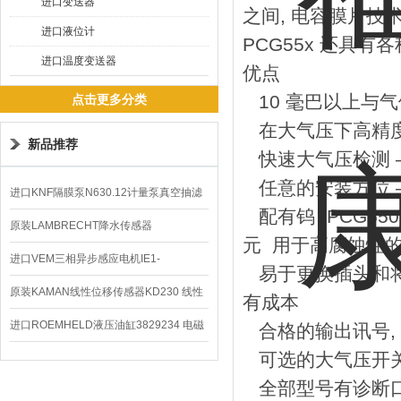
进口变送器
之间, 电容膜片技
进口液位计
PCG55x 还具
进口温度变送器
优点
10 毫巴以上与气
点击更多分类
在大气压下高精度
新品推荐
快速大气压检测 
任意的安装方位 
进口KNF隔膜泵N630.12计量泵真空抽滤
配有钨 (PCG550
泵价格
原装LAMBRECHT降水传感器
元 用于高腐蚀性
00.14575.20气象仪
进口VEM三相异步感应电机IE1-
易于更换插头和将
K21R80G4马达
原装KAMAN线性位移传感器KD230 线性
有成本
编码器
进口ROEMHELD液压油缸3829234 电磁
合格的输出讯号,
可选的大气压开关
阀定位器
全部型号有诊断