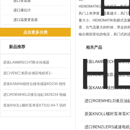
进口变送器
HEMOMATIK流量传感器一般
进口液位计
风门上有弹簧，流量越大，风门
进口温度变送器
量大小。HEMOMATIK热膜
度，当气流量大的时候，带走的
点击更多分类
输出模拟变化的电压，风门式的
新品推荐
相关产品
原装LAMBRECHT降水传感
原装LAMBRECHT降水传感器
00.14575.20气象仪
进口VEM三相异步感应电机IE1-
进口VEM三相异步感应电机I
K21R80G4马达
原装KAMAN线性位移传感器KD230 线性
原装KAMAN线性位移传感
编码器
进口ROEMHELD液压油缸3829234 电磁
进口ROEMHELD液压油缸
阀定位器
原装KNOLL螺杆泵单泵KTS32-64-T 切碎
原装KNOLL螺杆泵单泵KT
排屑机
进口BENZLERS减速电机J