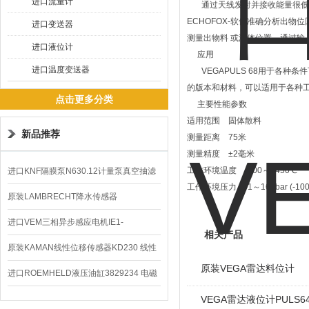
进口流量计
通过天线发射并接收能量很低的
ECHOFOX-软件准确分析出
进口变送器
测量出物料 或液体位置。通过
进口液位计
应用
进口温度变送器
VEGAPULS 68用于各种
的版本和材料，可以适用于各种
点击更多分类
主要性能参数
适用范围 固体散料
新品推荐
测量距离 75米
测量精度 ±2毫米
工作环境温度 -200～+450℃
进口KNF隔膜泵N630.12计量泵真空抽滤
工作环境压力 -1～160bar (-100～
泵价格
原装LAMBRECHT降水传感器
00.14575.20气象仪
进口VEM三相异步感应电机IE1-
相关产品
K21R80G4马达
原装KAMAN线性位移传感器KD230 线性
原装VEGA雷达料位计
编码器
进口ROEMHELD液压油缸3829234 电磁
阀定位器
VEGA雷达液位计PULS6